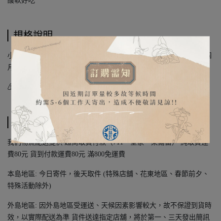
酸軟好吃
規格說明
小包裝107g 大包裝214g 保存期限：標示於包裝上，拆封後建議一個
月內食用完畢。
⚠ 請放置陰涼處，不建議放置冰箱，以免影響口感 ⚠
運送方式
我們物流配送提供 超商取貨付款（711、全家、萊爾富） 純取貨運
費80元 貨到付款運費80元 滿800免運費
本島地區: 今日寄件，後天取件 (特殊店舖、花東地區、春節前夕、
特殊活動除外)
外島地區: 因外島地區受運送、天候因素影響較大，故不保證到貨時
效，以實際配送為準 貨件送達指定店舖，將於第一、三天發出簡訊