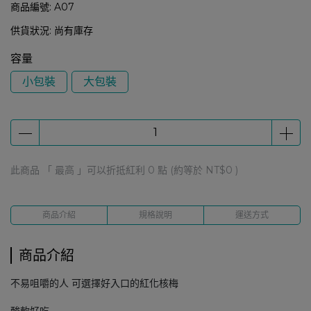
商品編號:
A07
供貨狀況:
尚有庫存
容量
小包裝
大包裝
此商品 「 最高 」可以折抵紅利
0
點 (約等於
NT$0
)
商品介紹
規格說明
運送方式
商品介紹
不易咀嚼的人 可選擇好入口的紅化核梅